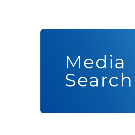
Media
Search