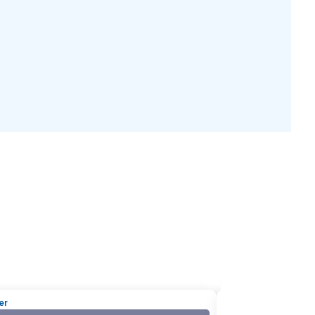
er
station-sp