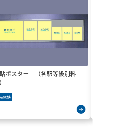
山陽明石駅 
貼ポスター （各駅等級別料
山陽電鉄
）
陽電鉄