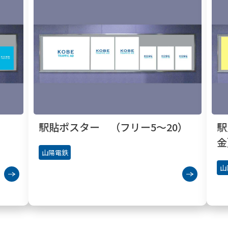
）
駅貼ポスター （フリー5〜20）
駅
金
山陽電鉄
山