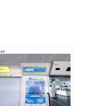
n-ad
train-ad