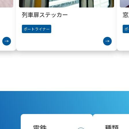
列車扉ステッカー
窓
ポートライナー
ポ
電鉄
種類