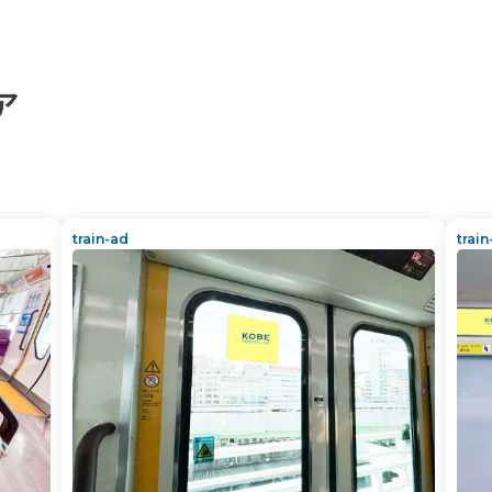
ア
train-ad
trai