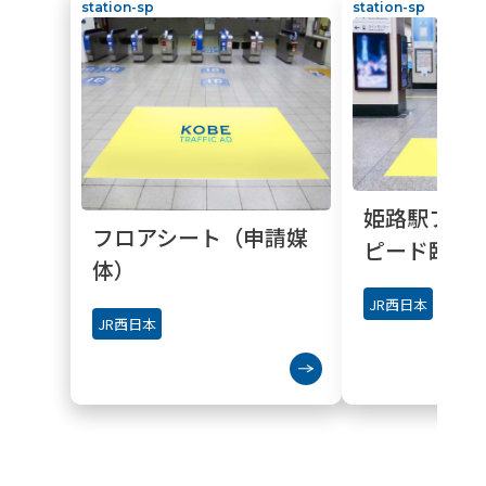
station-sp
station-sp
姫路駅フロ
フロアシート（申請媒
ピード臨時
体）
JR西日本
JR西日本