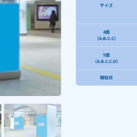
サイズ
4面
（A.B.C.C）
5面
（A.B.C.C.D）
開始日