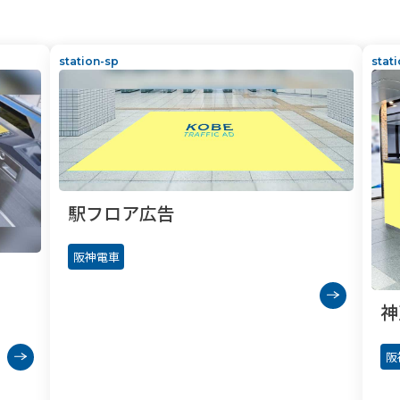
station-sp
stat
駅フロア広告
阪神電車
神
阪