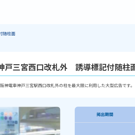
付随柱面
神戸三宮西口改札外 誘導標記付随柱
阪神電車神戸三宮駅西口改札外の柱を最大限に利用した大型広告です。
掲出期間