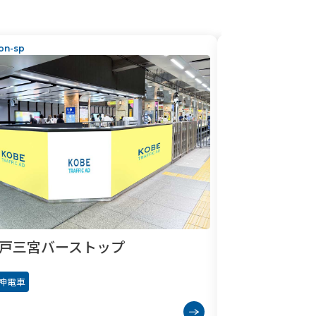
ion-sp
station-sp
神戸三宮ホー
戸三宮バーストップ
阪神電車
神電車