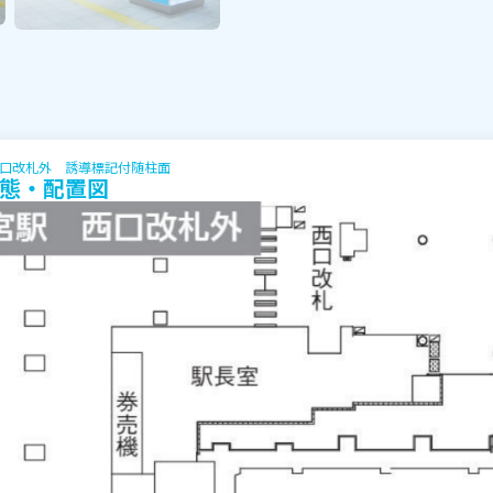
口改札外 誘導標記付随柱面
態・配置図