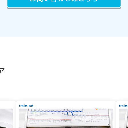
ア
train-ad
trai