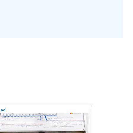
n-ad
train-ad