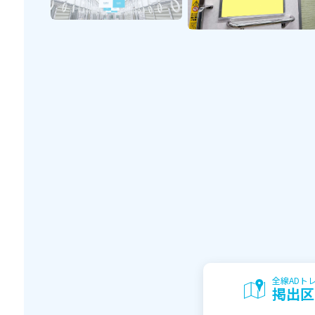
全線ADト
掲出区